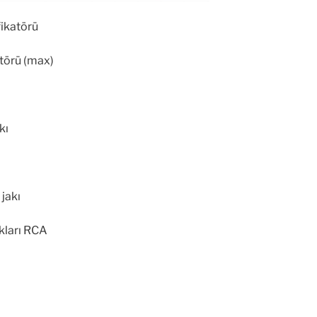
ikatörü
atörü (max)
kı
 jakı
akları RCA