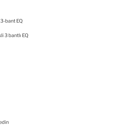
 3-bant EQ
li 3 bantlı EQ
 edin