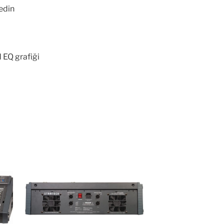
 edin
 EQ grafiği