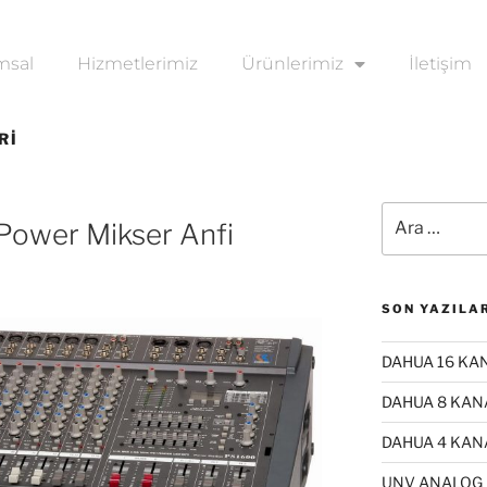
msal
Hizmetlerimiz
Ürünlerimiz
İletişim
RI
Power Mikser Anfi
SON YAZILA
DAHUA 16 KAN
DAHUA 8 KANA
DAHUA 4 KANA
UNV ANALOG