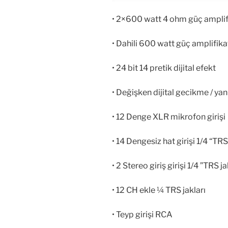
• 2×600 watt 4 ohm güç amplif
• Dahili 600 watt güç amplifik
• 24 bit 14 pretik dijital efekt
• Değişken dijital gecikme / yan
• 12 Denge XLR mikrofon girişi
• 14 Dengesiz hat girişi 1/4 “TRS
• 2 Stereo giriş girişi 1/4 ”TRS j
• 12 CH ekle ¼ TRS jakları
• Teyp girişi RCA