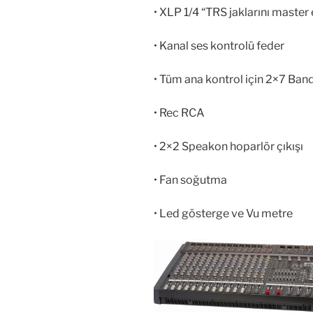
• XLP 1/4 “TRS jaklarını master
• Kanal ses kontrolü feder
• Tüm ana kontrol için 2×7 Band
• Rec RCA
• 2×2 Speakon hoparlör çıkışı
• Fan soğutma
• Led gösterge ve Vu metre