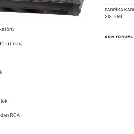
FABRİKA KAB
SİSTEMİ
katörü
SON YORUM
atörü (max)
kı
 jakı
akları RCA