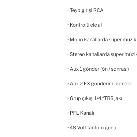
• Teyp girişi RCA
• Kontrolü ele al
• Mono kanallarda süper müzik
• Stereo kanallarda süper müzik
• Aux 1 gönder (ön / sonrası)
• Aux 2 FX gönderimi gönder
• Grup çıkışı 1/4 “TRS jakı
• PFL Kanalı
• 48 Volt fantom gücü