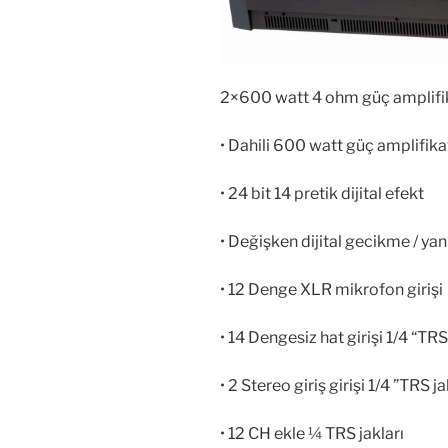
2×600 watt 4 ohm güç amplifi
• Dahili 600 watt güç amplifik
• 24 bit 14 pretik dijital efekt
• Değişken dijital gecikme / yan
• 12 Denge XLR mikrofon girişi
• 14 Dengesiz hat girişi 1/4 “TRS
• 2 Stereo giriş girişi 1/4 ”TRS j
• 12 CH ekle ¼ TRS jakları