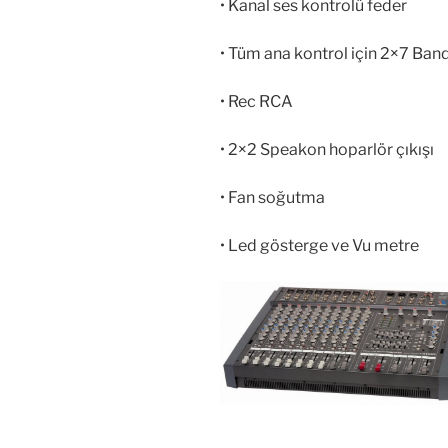
• Kanal ses kontrolü feder
• Tüm ana kontrol için 2×7 Band
• Rec RCA
• 2×2 Speakon hoparlör çıkışı
• Fan soğutma
• Led gösterge ve Vu metre