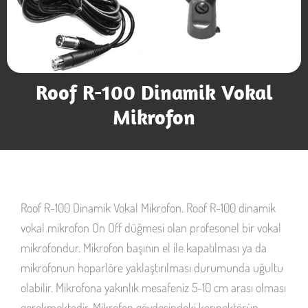
Roof R-100 Dinamik Vokal
Mikrofon
Roof R-100 Dinamik Vokal Mikrofon. Roof R-100 dinamik
vokal mikrofon On Off düğmesi olan profesonel bir vokal
mikrofondur. Mikrofon başının el ile kapatılması ya da
mikrofonun hoparlöre yaklaştırılması durumunda uğultu
olabilir. Mikrofona yakınlık mesafeniz 5-10 cm arası olması
gerekmektedir. Mikrofon gövdesindeki konnektörün