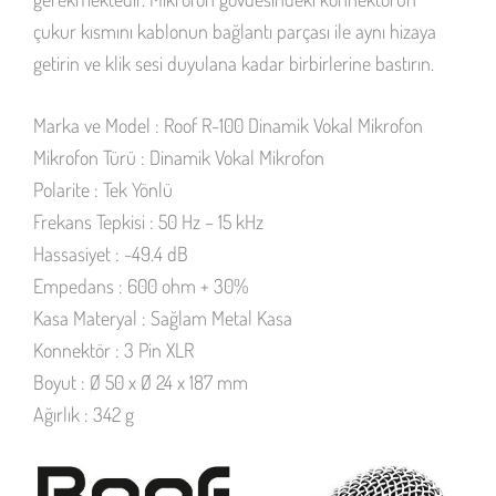
çukur kısmını kablonun bağlantı parçası ile aynı hizaya
getirin ve klik sesi duyulana kadar birbirlerine bastırın.
Marka ve Model : Roof R-100 Dinamik Vokal Mikrofon
Mikrofon Türü : Dinamik Vokal Mikrofon
Polarite : Tek Yönlü
Frekans Tepkisi : 50 Hz – 15 kHz
Hassasiyet : -49.4 dB
Empedans : 600 ohm + 30%
Kasa Materyal : Sağlam Metal Kasa
Konnektör : 3 Pin XLR
Boyut : Ø 50 x Ø 24 x 187 mm
Ağırlık : 342 g