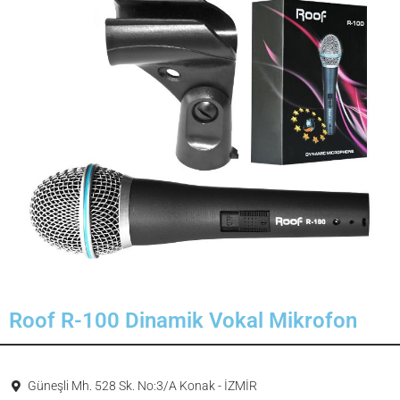
Roof R-100 Dinamik Vokal Mikrofon
Güneşli Mh. 528 Sk. No:3/A Konak - İZMİR