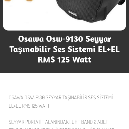
Osawa Osw-9130 Seyyar
Taşınabilir Ses Sistemi EL+EL
RMS 125 Watt
OSAWA OSW-9130 SEYYAR TAŞINABİLİR SES SİSTEMİ
EL+EL RMS 125 WATT
SEYYAR PORTATİF ALANINDAKİ, UHF BAND 2 ADET