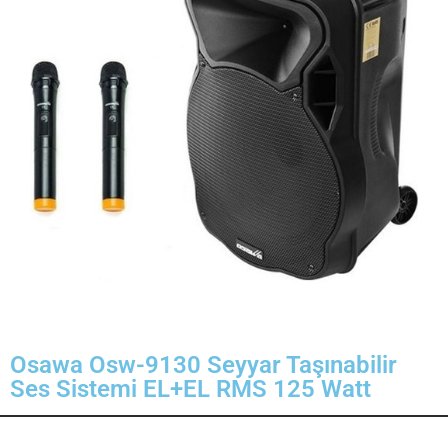
Osawa Osw-9130 Seyyar Taşınabilir
Ses Sistemi EL+EL RMS 125 Watt