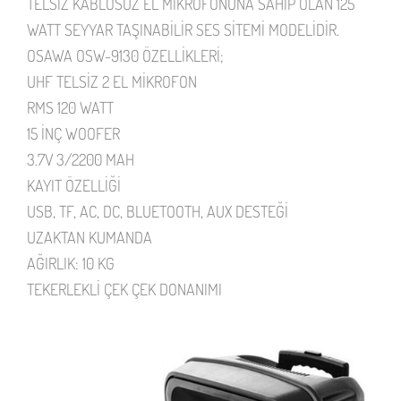
TELSİZ KABLOSUZ EL MİKROFONUNA SAHİP OLAN 125
WATT SEYYAR TAŞINABİLİR SES SİTEMİ MODELİDİR.
OSAWA OSW-9130 ÖZELLİKLERİ;
UHF TELSİZ 2 EL MİKROFON
RMS 120 WATT
15 İNÇ WOOFER
3.7V 3/2200 MAH
KAYIT ÖZELLİĞİ
USB, TF, AC, DC, BLUETOOTH, AUX DESTEĞİ
UZAKTAN KUMANDA
AĞIRLIK: 10 KG
TEKERLEKLİ ÇEK ÇEK DONANIMI